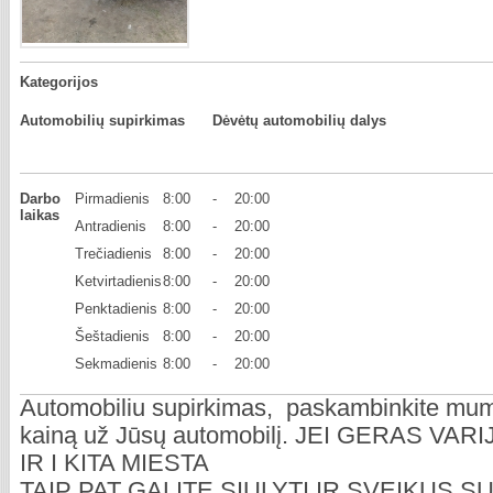
Kategorijos
Automobilių supirkimas
Dėvėtų automobilių dalys
Darbo
Pirmadienis
8:00
-
20:00
laikas
Antradienis
8:00
-
20:00
Trečiadienis
8:00
-
20:00
Ketvirtadienis
8:00
-
20:00
Penktadienis
8:00
-
20:00
Šeštadienis
8:00
-
20:00
Sekmadienis
8:00
-
20:00
Automobiliu supirkimas, paskambinkite mu
kainą už Jūsų automobilį. JEI GERAS VA
IR I KITA MIESTA
TAIP PAT GALITE SIULYTI IR SVEIKUS SU