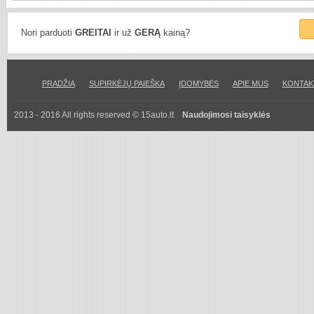
Nori parduoti
GREITAI
ir už
GERĄ
kainą?
PRADŽIA
SUPIRKĖJŲ PAIEŠKA
ĮDOMYBĖS
APIE MUS
KONTAK
2013 - 2016 All rights reserved © 15auto.lt
Naudojimosi taisyklės