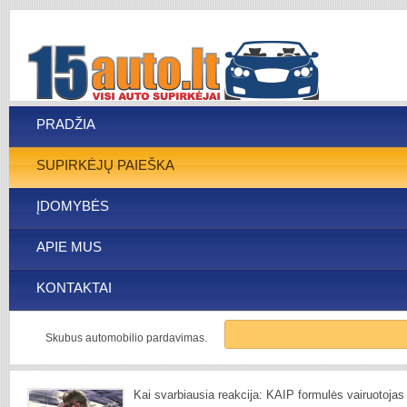
PRADŽIA
SUPIRKĖJŲ PAIEŠKA
ĮDOMYBĖS
APIE MUS
KONTAKTAI
Skubus automobilio pardavimas.
Kai svarbiausia reakcija: KAIP formulės vairuotojas